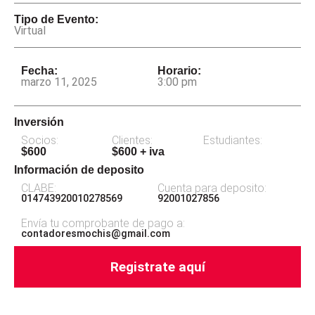
Tipo de Evento:
Virtual
Fecha:
Horario:
marzo 11, 2025
3:00 pm
Inversión
Socios:
Clientes:
Estudiantes:
$600
$600 + iva
Información de deposito
CLABE:
Cuenta para deposito:
014743920010278569
92001027856
Envía tu comprobante de pago a:
contadoresmochis@gmail.com
Registrate aquí